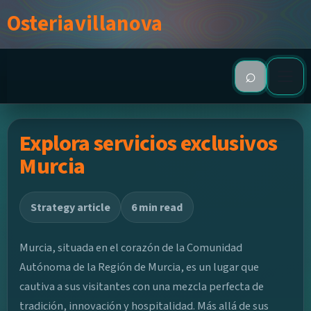
Skip to content
Osteriavillanova
⌕
Open search
EXPLORA OPCIONES DE COMPAÑÍA SELECTA
Explora servicios exclusivos
EXPLORA SERVICIOS EXCLUSIVOS MURCIA
Murcia
MOMENTOS ESPECIALES CON ESCORTS MURCIA
Strategy article
6 min read
CONTACT
Murcia, situada en el corazón de la Comunidad
Autónoma de la Región de Murcia, es un lugar que
cautiva a sus visitantes con una mezcla perfecta de
tradición, innovación y hospitalidad. Más allá de sus